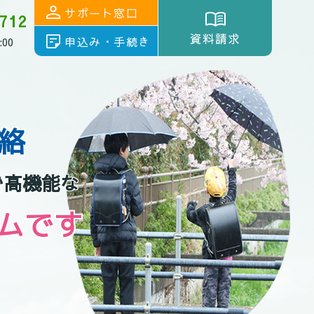
サポート窓口
712
資料請求
申込み・手続き
00
絡
で高機能な
ムです