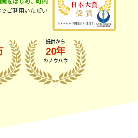
機関をはじめ、町内
体でご利用いただい
提供から
万
20年
のノウハウ