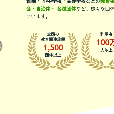
稚園・ 小中学校・高等学校など
の
教育
会・自治体・ 各種団体
など、様々な団
ています。
全国の
利用者
教育関連施設
100
1,500
人以上
団体以上